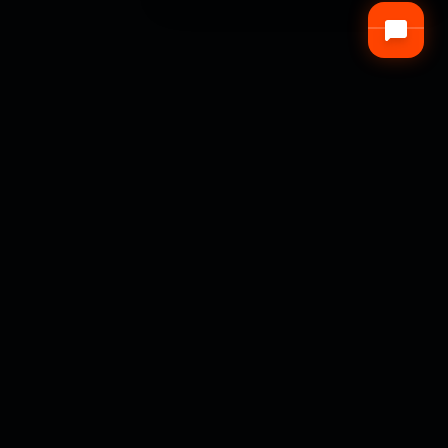
AGÊNCIA PECLAT
Referência em Inteligência Tática e Investigação
Privada, unindo a precisão operacional de campo à
formação técnica avançada através de nossa Editora
Virtual e Base de Conhecimento OSINT.
OPERATING_SINCE: 2012 // CID: 55-PAT-M