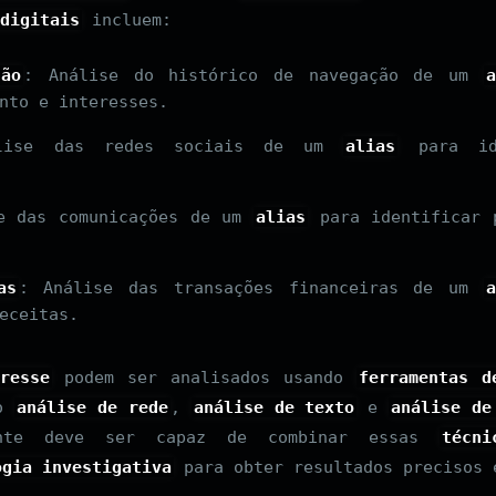
digitais
incluem:
ção
: Análise do histórico de navegação de um
a
nto e interesses.
lise das redes sociais de um
alias
para ide
e das comunicações de um
alias
para identificar 
as
: Análise das transações financeiras de um
a
eceitas.
resse
podem ser analisados usando
ferramentas d
mo
análise de rede
,
análise de texto
e
análise de
nte deve ser capaz de combinar essas
técni
ogia investigativa
para obter resultados precisos 