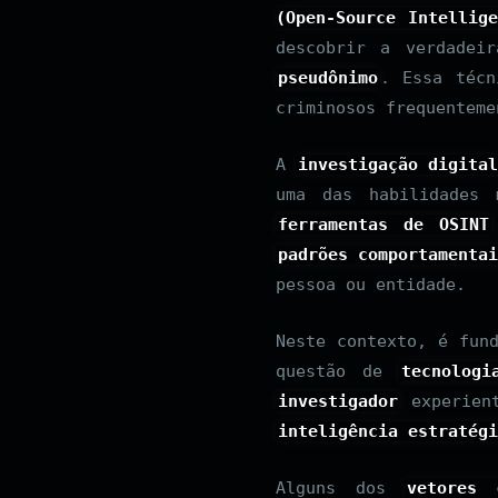
(Open-Source Intellige
descobrir a verdadei
pseudônimo
. Essa téc
criminosos frequentem
A
investigação digita
uma das habilidades
ferramentas de OSINT
padrões comportamenta
pessoa ou entidade.
Neste contexto, é fun
questão de
tecnologi
investigador
experient
inteligência estratégi
Alguns dos
vetores 