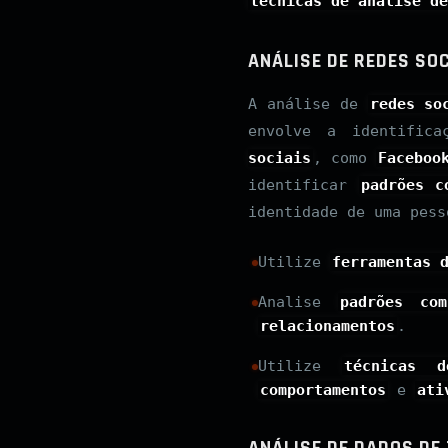
técnicas de análise de
ANÁLISE DE REDES SOC
A análise de
redes so
envolve a identific
sociais
, como
Faceboo
identificar
padrões c
identidade de uma pess
Utilize
ferramentas 
Analise
padrões com
relacionamentos
.
Utilize
técnicas 
comportamentos
e
ati
ANÁLISE DE DADOS DE