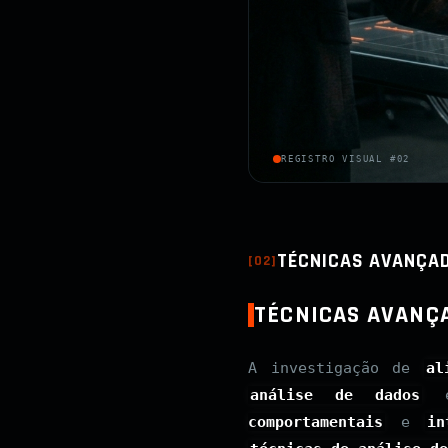
REGISTRO VISUAL #02
TÉCNICAS AVANÇAD
[
02
]
TÉCNICAS AVANÇA
A investigação de
al
análise de dados
comportamentais
e
in