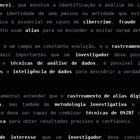
nce)
, que envolve a identificação e análise de i
ra identidade de uma pessoa ou entidade que e
nica é essencial em casos de
cibercrime
,
fraude
ente usam
alias
para se esconder e evitar serem de
l
é um campo em constante evolução, e o
rastreamen
 mais importantes que um
investigador
deve poss
e
técnicas de análise de dados
, é possível i
is
e
inteligência de dados
para descobrir a verdad
damental entender que o
rastreamento de alias dig
a
, mas também de
metodologia investigativa
e
e deve ser capaz de combinar
técnicas de OSINT
c
ca
para obter resultados precisos e confiáveis.
de interesse
que um
investigador
deve consid