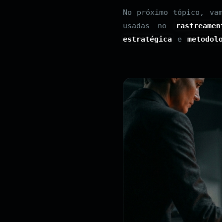
No próximo tópico, va
usadas no
rastreame
estratégica
e
metodol