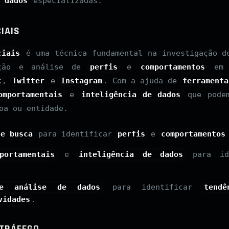
 dados
especializadas.
IAIS
ciais
é uma técnica fundamental na investigação 
ação e análise de
perfis
e
comportamentos
e
k
,
Twitter
e
Instagram
. Com a ajuda de
ferramenta
omportamentais
e
inteligência de dados
que podem
oa ou entidade.
de busca
para identificar
perfis
e
comportamentos
portamentais
e
inteligência de dados
para id
de análise de dados
para identificar
tendê
vidades
.
 TRÁFEGO