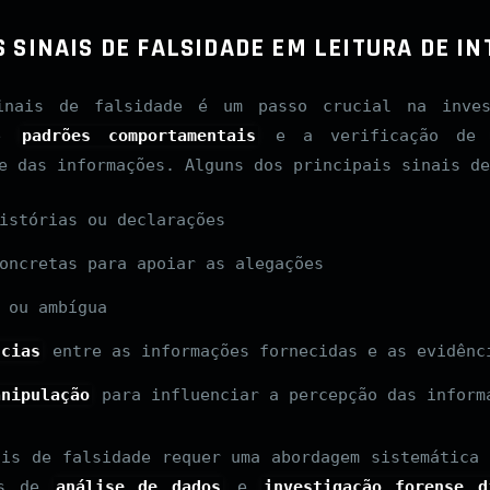
S SINAIS DE FALSIDADE EM LEITURA DE I
inais de falsidade é um passo crucial na inves
de
padrões comportamentais
e a verificação d
e das informações. Alguns dos principais sinais de
istórias ou declarações
oncretas para apoiar as alegações
 ou ambígua
ncias
entre as informações fornecidas e as evidênc
anipulação
para influenciar a percepção das inform
ais de falsidade requer uma abordagem sistemática 
as de
análise de dados
e
investigação forense d