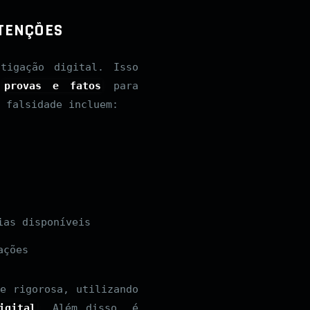
NTENÇÕES
tigação digital. Isso
e
provas e fatos
para
 falsidade incluem:
ias disponíveis
ações
e rigorosa, utilizando
igital
. Além disso, é