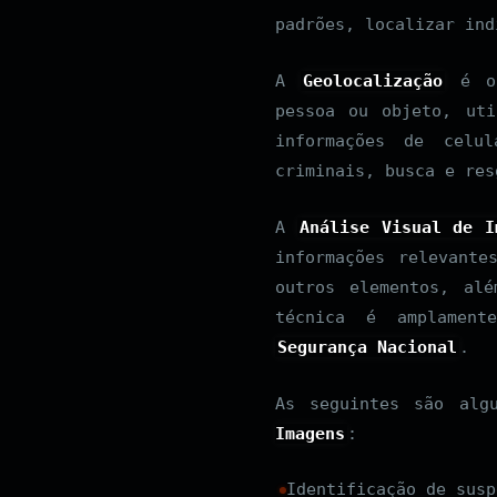
padrões, localizar ind
A
Geolocalização
é o 
pessoa ou objeto, uti
informações de celu
criminais, busca e res
A
Análise Visual de I
informações relevante
outros elementos, al
técnica é amplament
Segurança Nacional
.
As seguintes são alg
Imagens
:
Identificação de susp