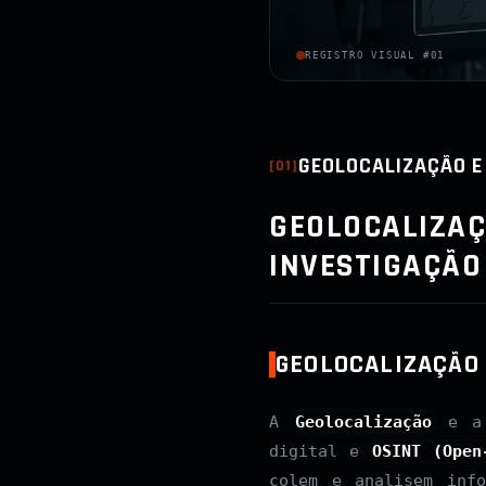
REGISTRO VISUAL #01
GEOLOCALIZAÇÃO E
[
01
]
GEOLOCALIZAÇ
INVESTIGAÇÃO
GEOLOCALIZAÇÃO 
A
Geolocalização
e 
digital e
OSINT (Open
colem e analisem inf