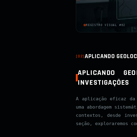
REGISTRO VISUAL #02
APLICANDO GEOLOC
[
02
]
APLICANDO GE
INVESTIGAÇÕES
A aplicação eficaz d
uma abordagem sistemát
contextos, desde inve
seção, exploraremos co