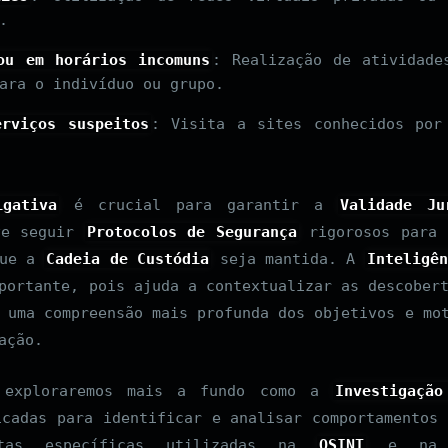
.
ou em horários incomuns
: Realização de atividade
ara o indivíduo ou grupo.
rviços suspeitos
: Visita a sites conhecidos por
igativa
é crucial para garantir a
Validade Ju
ve seguir
Protocolos de Segurança
rigorosos para 
que a
Cadeia de Custódia
seja mantida. A
Inteligên
portante, pois ajuda a contextualizar as descober
 uma compreensão mais profunda dos objetivos e mo
ação.
, exploraremos mais a fundo como a
Investigação
cadas para identificar e analisar comportamentos 
ntas específicas utilizadas na
OSINT
e na 