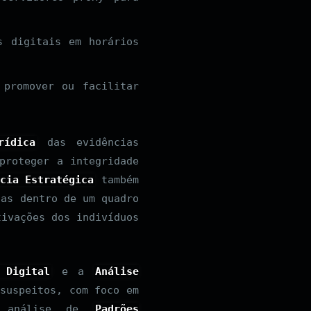
s digitais em horários
 promover ou facilitar
rídica
das evidências
proteger a integridade
cia Estratégica
também
tas dentro de um quadro
tivações dos indivíduos
 Digital
e a
Análise
suspeitos, com foco em
análise de
Padrões