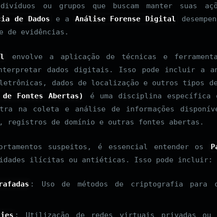
ndivíduos ou grupos que buscam manter suas aç
cia de Dados
e a
Análise Forense Digital
desempen
e de evidências.
al
envolve a aplicação de técnicas e ferramenta
nterpretar dados digitais. Isso pode incluir a a
letrônicas, dados de localização e outros tipos d
 de Fontes Abertas)
é uma disciplina específica 
tra na coleta e análise de informações disponív
, registros de domínio e outras fontes abertas.
portamentos suspeitos, é essencial entender os
P
idades ilícitas ou antiéticas. Isso pode incluir:
rafadas
: Uso de métodos de criptografia para 
ies
: Utilização de redes virtuais privadas ou 