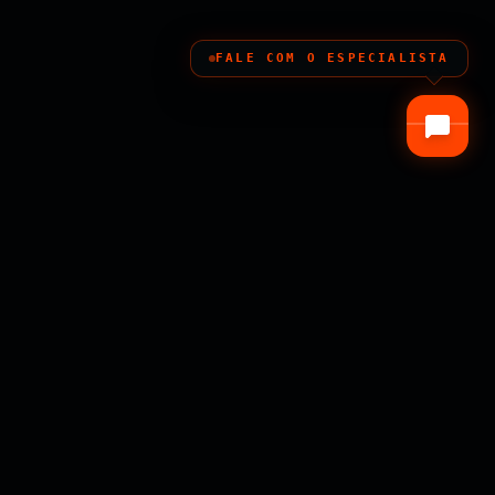
FALE COM O ESPECIALISTA
AGÊNCIA PECLAT
Referência em Inteligência Tática e Investigação
Privada, unindo a precisão operacional de campo à
formação técnica avançada através de nossa Editora
Virtual e Base de Conhecimento OSINT.
OPERATING_SINCE: 2012 // CID: 55-PAT-M